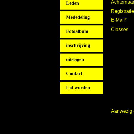
Achternaa
Leden
Registrat
Mededeling
E-Mail*
Classes
Fotoalbum
inschrijving
uitslagen
Contact
Lid worden
Aanwezig 